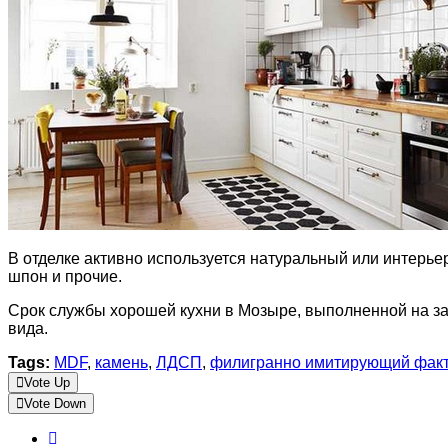
В отделке активно используется натуральный или интерь
шпон и прочие.
Срок службы хорошей кухни в Мозыре, выполненной на за
вида.
Tags:
MDF
,
камень
,
ЛДСП
,
филигранно имитирующий фак
Vote Up
Vote Down