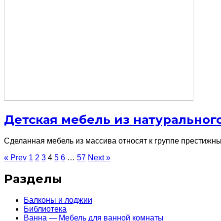
Детская мебель из натуральног
Сделанная мебель из массива относят к группе престижных
« Prev
1
2
3
4
5
6
…
57
Next »
Разделы
Балконы и лоджии
Библиотека
Ванна — Мебель для ванной комнаты