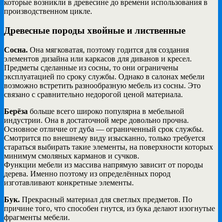
которые возникли в древесине до времени использования в
производственном цикле.
Древесные породы хвойные и лиственные
Сосна.
Она мягковатая, поэтому годится для создания
элементов дизайна или каркасов для диванов и кресел.
Предметы сделанные из сосны, то они ограничены
эксплуатацией по сроку службы. Однако в салонах мебели
возможно встретить разнообразную мебель из сосны. Это
связано с сравнительно недорогой ценой материала.
Берёза
больше всего широко популярна в мебельной
индустрии. Она в достаточной мере довольно прочна.
Основное отличие от дуба — ограниченный срок службы.
Смотрится по внешнему виду изысканно, только требуется
стараться выбирать такие элементы, на поверхности которых
минимум смоляных карманов и сучков.
Функции мебели из массива напрямую зависит от породы
дерева. Именно поэтому из определённых пород
изготавливают конкретные элементы.
Бук.
Прекрасный материал для светлых предметов. По
причине того, что способен гнутся, из бука делают изогнутые
фрагменты мебели.