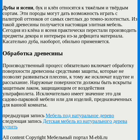
Дубы и ясени
, бук и клён относятся к тяжёлым и твёрдым
сортам. Эти породы могут дать возможность играть с
палитрой оттенков от самых светлых до темно-золотистых. Из
такой древесины получается настоящая элитная мебель.
Сегодня из клёна и ясеня практически перестали производить
предметы декора и интерьера из-за дефицита материала.
Касательно дуба, наоборот, обильно применяется.
Обработка древесины
Производственный процесс обязательно включает обработку
поверхности древесины средствами защиты, которые не
позволят развиваться плесени, к тому же исключат вздутие и
рассыхание. Наружные поверхности должны быть вскрыты
защитным лаком, защищающим от воздействия
ультрафиолета. Исключительно имеет значение это для
садово-парковой мебели или для изделий, предназначенных
для ванной комнаты.
предыдущая запись
Мебель под натуральное дерево
следующая запись
Детская мебель из натурального дерева
купить
All content Copyright Мебельный портал M-ebli.ru