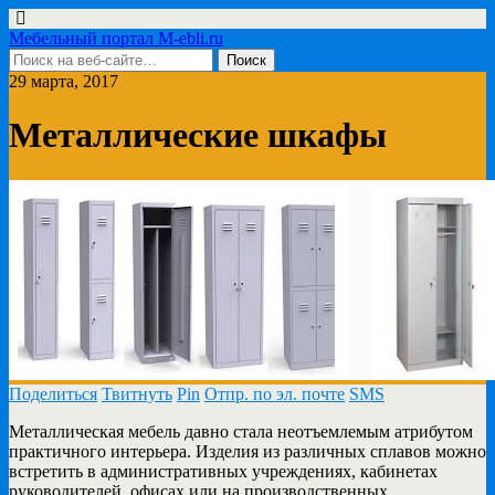
Мебельный портал M-ebli.ru
29 марта, 2017
Металлические шкафы
Поделиться
Твитнуть
Pin
Отпр. по эл. почте
SMS
Металлическая мебель давно стала неотъемлемым атрибутом
практичного интерьера. Изделия из различных сплавов можно
встретить в административных учреждениях,
кабинетах
руководителей, офисах или на производственных