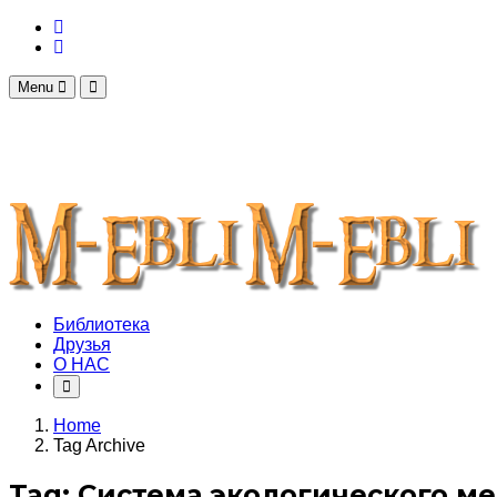
Menu
Библиотека
Друзья
О НАС
Home
Tag Archive
Tag: Система экологического 