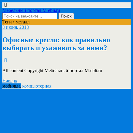
Мебельный портал M-ebli.ru
Теги › металл
8 июня, 2018
Офисные кресла: как правильно
выбирать и ухаживать за ними?
All content Copyright Мебельный портал M-ebli.ru
Наверх
мобильн.
компьютерная