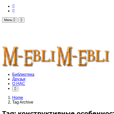
Menu
Библиотека
Друзья
О НАС
Home
Tag Archive
Tag: конструктивные особеннос