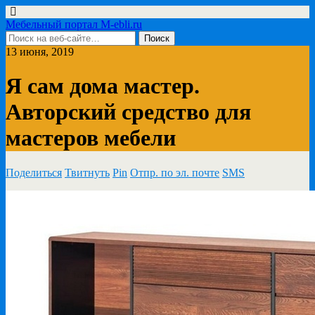
Мебельный портал M-ebli.ru
13 июня, 2019
Я сам дома мастер.
Авторский средство для
мастеров мебели
Поделиться
Твитнуть
Pin
Отпр. по эл. почте
SMS