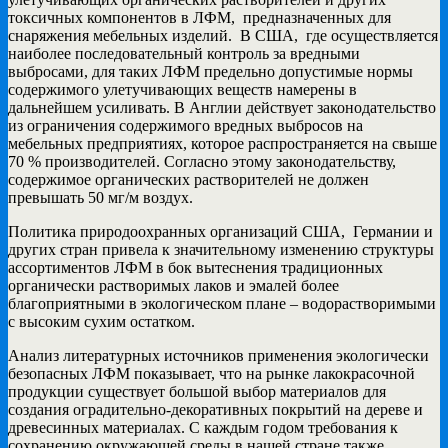
токсичных компонентов в ЛФМ, предназначенных для
снаряжения мебельных изделий. В США, где осуществляется
наиболее последовательный контроль за вредными
выбросами, для таких ЛФМ предельно допустимые нормы
содержимого улетучивающих веществ намерены в
дальнейшем усиливать. В Англии действует законодательство
из ограничения содержимого вредных выбросов на
мебельных предприятиях, которое распространяется на свыше
70 % производителей. Согласно этому законодательству,
содержимое органических растворителей не должен
превышать 50 мг/м воздух.
Политика природоохранных организаций США, Германии и
других стран привела к значительному изменению структуры
ассортиментов ЛФМ в бок вытеснения традиционных
органически растворимых лаков и эмалей более
благоприятными в экологическом плане – водорастворимыми
с высоким сухим остатком.
Анализ литературных источников применения экологически
безопасных ЛФМ показывает, что на рынке лакокрасочной
продукции существует большой выбор материалов для
создания оградительно-декоративных покрытий на дереве и
древесинных материалах. С каждым годом требования к
сохранению окружающей среды в нашей стране также