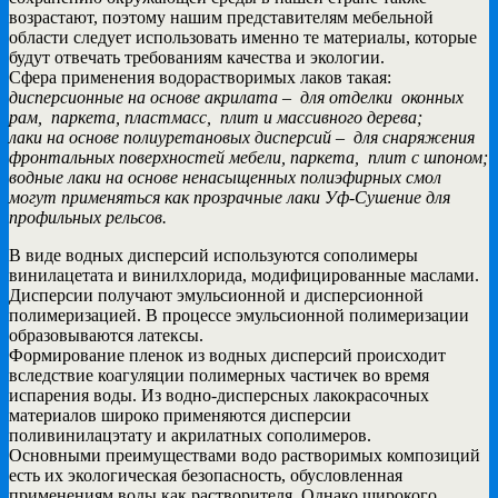
возрастают, поэтому нашим представителям мебельной
области следует использовать именно те материалы, которые
будут отвечать требованиям качества и экологии.
Сфера применения водорастворимых лаков такая:
дисперсионные на основе акрилата – для отделки оконных
рам, паркета, пластмасс, плит и массивного дерева;
лаки на основе полиуретановых дисперсий – для снаряжения
фронтальных поверхностей мебели, паркета, плит с шпоном;
водные лаки на основе ненасыщенных полиэфирных смол
могут применяться как прозрачные лаки Уф-Сушение для
профильных рельсов.
В виде водных дисперсий используются сополимеры
винилацетата и винилхлорида, модифицированные маслами.
Дисперсии получают эмульсионной и дисперсионной
полимеризацией. В процессе эмульсионной полимеризации
образовываются латексы.
Формирование пленок из водных дисперсий происходит
вследствие коагуляции полимерных частичек во время
испарения воды. Из водно-дисперсных лакокрасочных
материалов широко применяются дисперсии
поливинилацэтату и акрилатных сополимеров.
Основными преимуществами водо растворимых композиций
есть их экологическая безопасность, обусловленная
применениям воды как растворителя. Однако широкого