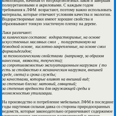
композиций, начиная от нитроцелюлёзных лаков и завершая
полиуретановыми и акриловыми. С каждым годом
требования к ЛФМ возрастают, поэтому важно использовать
материалы, которые отвечают условиям качества и экологии.
Водорастворимые лаки имеют хорошие свойства и
образовывают тонкую эластичную пленку на дереве.
Лаки различают:
за химическим составом: водорастворимые, на основе
искусственных масляных смол , полиуретановую на
безводной основе, кислотно-закрепленные, на основе смол
формальдегидов;
за технологическими свойствами (например, за образом
нанесения, вязкости, текучести);
за сопротивляемостью эксплуатационным нагрузкам ( то
есть за стойкостью к механическим нагрузкам, внешней
среде, света) и срока службы;
за качествами, которые влияют на внешний вид;
за степенью блеска: матовый, глянцевый;
за степенью вредности для окружающей среды и
возможностью утилизации.
На производство и потребление мебельных ЛФМ в последние
годы ощутимая сильная давка со стороны природоохранных
ведомств, которые законодательно ограничивают содержимое
улетучивающих органических растворителей и других