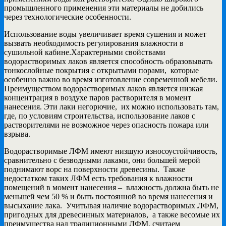
промышленного применения эти материалы не добились
через технологические особенности.
Использование воды увеличивает время сушения и может
вызвать необходимость регулирования влажности в
сушильной кабине.Характерными свойствами
водорастворимых лаков является способность образовывать
тонкослойные покрытия с открытыми порами, которые
особенно важно во время изготовление современной мебели.
Преимуществом водорастворимых лаков является низкая
концентрация в воздухе паров растворителя в момент
нанесения. Эти лаки негорючие, их можно использовать там,
где, по условиям строительства, использование лаков с
растворителями не возможное через опасность пожара или
взрыва.
Водорастворимые ЛФМ имеют низшую износоустойчивость,
сравнительно с безводными лаками, они большей мерой
поднимают ворс на поверхности древесины. Также
недостатком таких ЛФМ есть требования к влажности
помещений в момент нанесения – влажность должна быть не
меньшей чем 50 % и быть постоянной во время нанесения и
высыхание лака. Учитывая наличие водорастворимых ЛФМ,
пригодных для древесинных материалов, а также весомые их
преимущества над традиционными ЛФМ, считаем