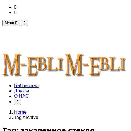
Menu
Библиотека
Друзья
О НАС
Home
Tag Archive
Tag: закаленное стекло