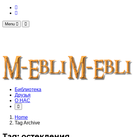
Menu
Библиотека
Друзья
О НАС
Home
Tag Archive
Tag: остекления