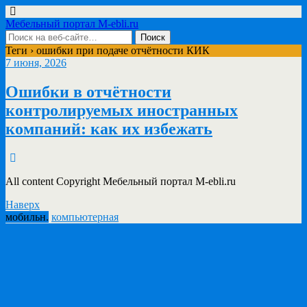
Мебельный портал M-ebli.ru
Теги › ошибки при подаче отчётности КИК
7 июня, 2026
Ошибки в отчётности
контролируемых иностранных
компаний: как их избежать
All content Copyright Мебельный портал M-ebli.ru
Наверх
мобильн.
компьютерная