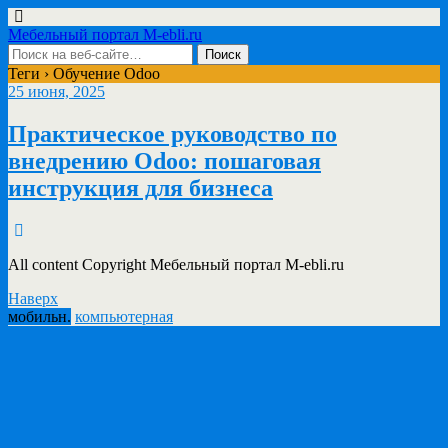
Мебельный портал M-ebli.ru
Теги › Обучение Odoo
25 июня, 2025
Практическое руководство по
внедрению Odoo: пошаговая
инструкция для бизнеса
All content Copyright Мебельный портал M-ebli.ru
Наверх
мобильн.
компьютерная