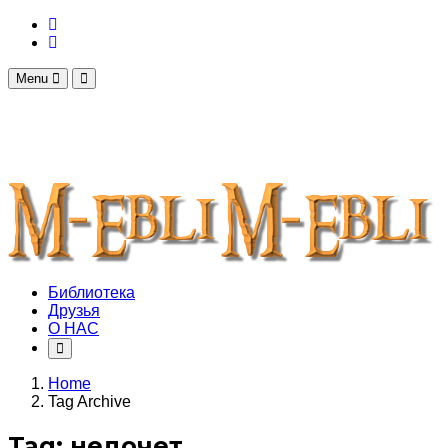
Menu
Библиотека
Друзья
О НАС
Home
Tag Archive
Tag: недочет