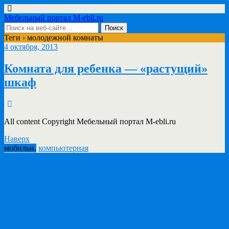
Мебельный портал M-ebli.ru
Теги › молодежной комнаты
4 октября, 2013
Комната для ребенка — «растущий»
шкаф
All content Copyright Мебельный портал M-ebli.ru
Наверх
мобильн.
компьютерная