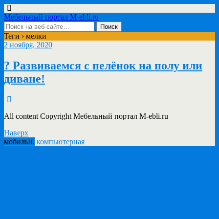
Мебельный портал M-ebli.ru
Теги › мелки
2 ноября, 2020
? Развиваемся с пелёнок на полу или
диване!
All content Copyright Мебельный портал M-ebli.ru
Наверх
мобильн.
компьютерная