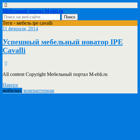
Мебельный портал M-ebli.ru
Теги › мебель ipe cavalli
11 февраля, 2014
Успешный мебельный новатор IPE
Cavalli
All content Copyright Мебельный портал M-ebli.ru
Наверх
мобильн.
компьютерная