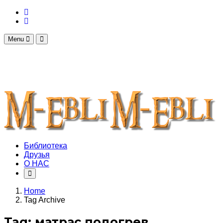
Menu
Библиотека
Друзья
О НАС
Home
Tag Archive
Tag: матрас подогрев