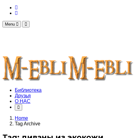
Menu
Библиотека
Друзья
О НАС
Home
Tag Archive
Tag: диваны из экокожи