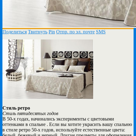
Поделиться
Твитнуть
Pin
Отпр. по эл. почте
SMS
Стиль ретро
Стиль пятидесятых годов
В 50-х годах, начинались эксперименты с цветовыми
оттенками в спальне . Если вы хотите украсить вашу спальню
в стиле ретро 50-х годов, используйте естественные цвета:
белый, бежевый и черный. Другие предметы для оформления