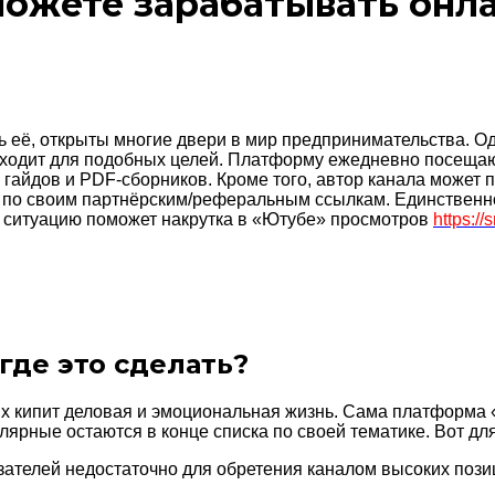
можете зарабатывать онла
ь её, открыты многие двери в мир предпринимательства. Од
ходит для подобных целей. Платформу ежедневно посещаю
 гайдов и PDF-сборников. Кроме того, автор канала может
и по своим партнёрским/реферальным ссылкам. Единственное
ь ситуацию поможет накрутка в «Ютубе» просмотров
https:/
 где это сделать?
х кипит деловая и эмоциональная жизнь. Сама платформа 
ярные остаются в конце списка по своей тематике. Вот для
азателей недостаточно для обретения каналом высоких поз