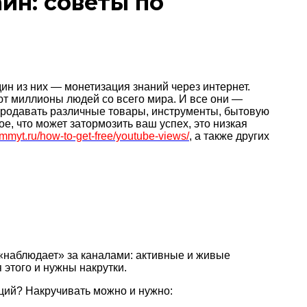
йн: советы по
ин из них — монетизация знаний через интернет.
т миллионы людей со всего мира. И все они —
 продавать различные товары, инструменты, бытовую
, что может затормозить ваш успех, это низкая
/smmyt.ru/how-to-get-free/youtube-views/
, а также других
«наблюдает» за каналами: активные и живые
 этого и нужны накрутки.
иций? Накручивать можно и нужно: