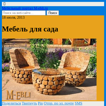
Мебельный портал M-ebli.ru
18 июля, 2013
Мебель для сада
Поделиться
Твитнуть
Pin
Отпр. по эл. почте
SMS