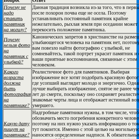
Вопрос
Ответ
Почему не
Данная традиция возникла из-за того, что в перв
надо
после похорон почва еще не осела. Поэтому
ставить
устанавливать постоянный памятник крайне
памятник
нежелательно, рыхлая земля при оседании может
на могилу?
перекосить положение памятника.
Канонических запретов в христианстве на разме
Почему
улыбающегося человека на памятник нет, поэтому
нельзя фото
вам повезло найти фотографию с улыбкой, не
на
сомневайтесь, такой портрет украсит памятник и
памятник с
ваши приятные воспоминания, связанные с этим
улыбкой?
человеком.
Какого
Реалистичное фото для памятников. Выбирая
возраста
изображение все хотят подобрать красивую фото
должна
где усопший выглядит молодо и энергично. Одна
быть
лучше выбирать изображение, снятое не ранее чем
фотография
лет до смерти, поскольку оно сохраняет реалисти
на
знакомые черты лица и отображает истинный воз
памятнике?
умершего.
Надгробные памятники нужны, в том числе, чтоб
обозначить место погребения конкретного челове
Какую дату
поэтому на них нужно указать информацию о том
пишут на
тут покоится. Именно с этой целью на могильну
памятнике?
наносятся определенные надписи. К обязательны