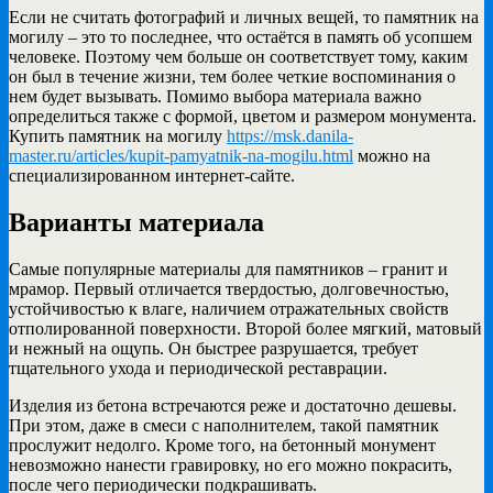
Если не считать фотографий и личных вещей, то памятник на
могилу – это то последнее, что остаётся в память об усопшем
человеке.
Поэтому чем больше он соответствует тому, каким
он был в течение жизни, тем более четкие воспоминания о
нем будет вызывать. Помимо выбора материала важно
определиться также с формой, цветом и размером монумента.
Купить памятник на могилу
https://msk.danila-
master.ru/articles/kupit-pamyatnik-na-mogilu.html
можно на
специализированном интернет-сайте.
Варианты материала
Самые популярные материалы для памятников – гранит и
мрамор. Первый отличается твердостью, долговечностью,
устойчивостью к влаге, наличием отражательных свойств
отполированной поверхности. Второй более мягкий, матовый
и нежный на ощупь. Он быстрее разрушается, требует
тщательного ухода и периодической реставрации.
Изделия из бетона встречаются реже и достаточно дешевы.
При этом, даже в смеси с наполнителем, такой памятник
прослужит недолго. Кроме того, на бетонный монумент
невозможно нанести гравировку, но его можно покрасить,
после чего периодически подкрашивать.