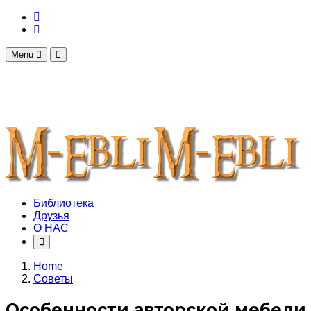
Menu
Библиотека
Друзья
О НАС
Home
Советы
Особенности авторской мебели