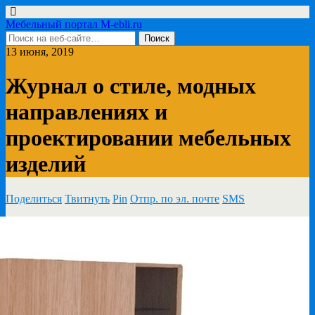
Мебельный портал M-ebli.ru
13 июня, 2019
Журнал о стиле, модных
направлениях и
проектировании мебельных
изделий
Поделиться
Твитнуть
Pin
Отпр. по эл. почте
SMS