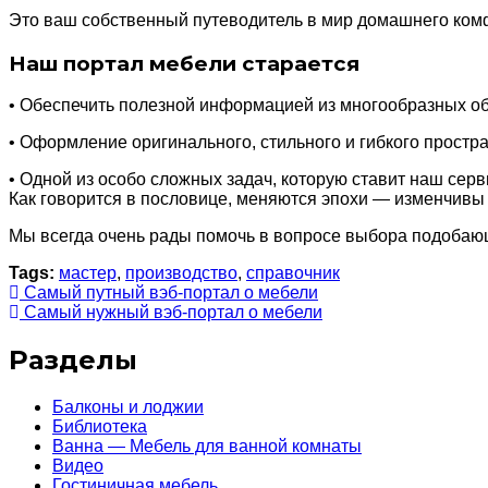
Это ваш собственный путеводитель в мир домашнего комф
Наш портал мебели старается
• Обеспечить полезной информацией из многообразных об
• Оформление оригинального, стильного и гибкого простра
• Одной из особо сложных задач, которую ставит наш сер
Как говорится в пословице, меняются эпохи — изменчивы
Мы всегда очень рады помочь в вопросе выбора подобаю
Tags:
мастер
,
производство
,
справочник
Самый путный вэб-портал о мебели
Самый нужный вэб-портал о мебели
Разделы
Балконы и лоджии
Библиотека
Ванна — Мебель для ванной комнаты
Видео
Гостиничная мебель