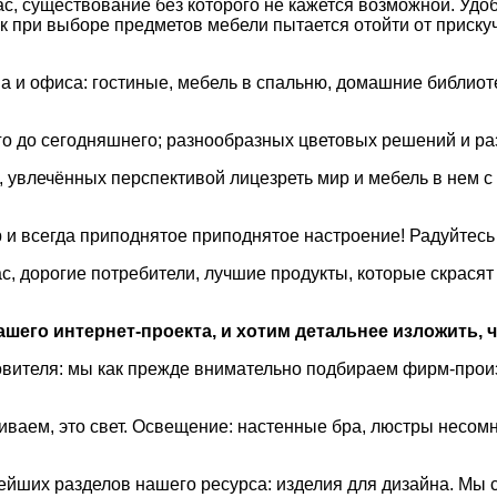
ас, существование без которого не кажется возможной. Удоб
к при выборе предметов мебели пытается отойти от приску
и офиса: гостиные, мебель в спальню, домашние библиотек
го до сегодняшнего; разнообразных цветовых решений и ра
влечённых перспективой лицезреть мир и мебель в нем с т
 и всегда приподнятое приподнятое настроение! Радуйтесь
, дорогие потребители, лучшие продукты, которые скрасят
его интернет-проекта, и хотим детальнее изложить, ч
товителя: мы как прежде внимательно подбираем фирм-про
риваем, это свет. Освещение: настенные бра, люстры нес
нейших разделов нашего ресурса: изделия для дизайна. М