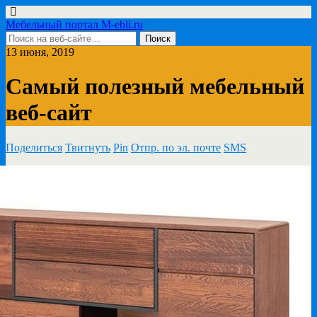
Мебельный портал M-ebli.ru
13 июня, 2019
Самый полезный мебельный
веб-сайт
Поделиться
Твитнуть
Pin
Отпр. по эл. почте
SMS