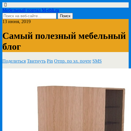
Мебельный портал M-ebli.ru
13 июня, 2019
Самый полезный мебельный
блог
Поделиться
Твитнуть
Pin
Отпр. по эл. почте
SMS