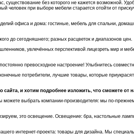
ас, существование без которого не кажется возможной. Удоб
 человек при выборе мебели старается отойти от прискуч
лий офиса и дома: гостиные, мебель для спальни, домашни
кого до сегодняшнего; разных расцветок и диапазонов цен.
енников, увлечённых перспективой лицезреть мир и мебел
 постоянно превосходное настроение! Улыбнитесь совместн
онечные потребители, лучшие товары, которые приукрасят
 сайта, и хотим подробнее изложить, что сможете от н
 вы можете выбрать компании-производителя: мы по-прежн
ализируем, это освещение. Освещение: бра, настольные л
нашего интернет-проекта: товары для дизайна. Мы специа