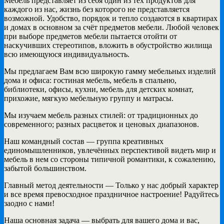
Мебель представляет из себя один из тех продуктов для
каждого из нас, жизнь без которого не представляется
возможной. Удобство, порядок и тепло создаются в квартирах
и домах в основном за счёт предметов мебели. Любой человек
при выборе предметов мебели пытается отойти от
наскучивших стереотипов, вложить в обустройство жилища
всю имеющуюся индивидуальность.
Мы предлагаем Вам всю широкую гамму мебельных изделий
дома и офиса: гостиная мебель, мебель в спальню,
библиотеки, офисы, кухни, мебель для детских комнат,
прихожие, мягкую мебельную группу и матрасы.
Мы изучаем мебель разных стилей: от традиционных до
современного; разных расцветок и ценовых диапазонов.
Наш командный состав — группа креативных
единомышленников, увлечённых перспективой видеть мир и
мебель в нем со стороны типичной романтики, к сожалению,
забытой большинством.
Главный метод деятельности — Только у нас добрый характер
и все время превосходное праздничное настроение! Радуйтесь
заодно с нами!
Наша основная задача — выбрать для вашего дома и вас,