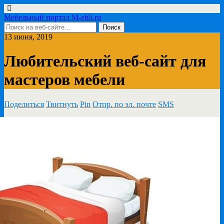
Мебельный портал M-ebli.ru
13 июня, 2019
Любительский веб-сайт для
мастеров мебели
Поделиться
Твитнуть
Pin
Отпр. по эл. почте
SMS