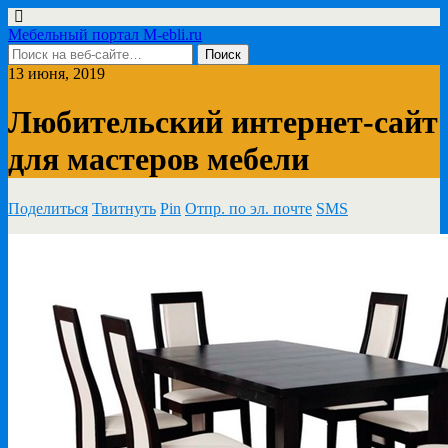
Мебельный портал M-ebli.ru
13 июня, 2019
Любительский интернет-сайт
для мастеров мебели
Поделиться
Твитнуть
Pin
Отпр. по эл. почте
SMS