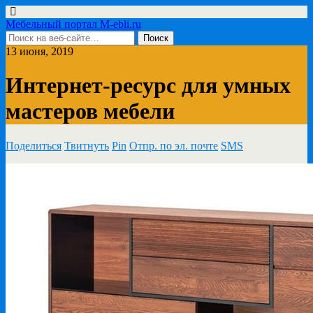
Мебельный портал M-ebli.ru
13 июня, 2019
Интернет-ресурс для умных
мастеров мебели
Поделиться
Твитнуть
Pin
Отпр. по эл. почте
SMS