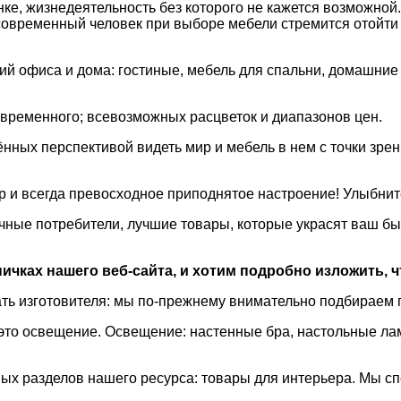
нке, жизнедеятельность без которого не кажется возможной
временный человек при выборе мебели стремится отойти о
й офиса и дома: гостиные, мебель для спальни, домашние 
овременного; всевозможных расцветок и диапазонов цен.
нных перспективой видеть мир и мебель в нем с точки зре
р и всегда превосходное приподнятое настроение! Улыбнит
чные потребители, лучшие товары, которые украсят ваш бы
чках нашего веб-сайта, и хотим подробно изложить, чт
рать изготовителя: мы по-прежнему внимательно подбираем
, это освещение. Освещение: настенные бра, настольные 
жных разделов нашего ресурса: товары для интерьера. Мы