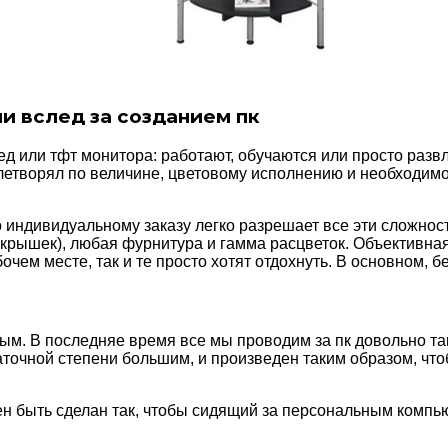
 вслед за созданием пк
д или тфт монитора: работают, обучаются или просто разв
летворял по величине, цветовому исполнению и необходимо
 индивидуальному заказу легко разрешает все эти сложнос
рышек), любая фурнитура и гамма расцветок. Объективная 
чем месте, так и те просто хотят отдохнуть. В основном, б
ым. В последняе время все мы проводим за пк довольно та
таточной степени большим, и произведен таким образом, чт
ен быть сделан так, чтобы сидящий за персональным компью