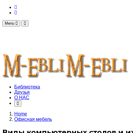
Menu
Библиотека
Друзья
О НАС
Home
Офисная мебель
Виды компьютерных столов и и