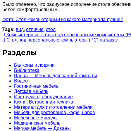
Было отмечено, что радиусное исполнение стола обеспеч
более комфортабельным.
Фото: Стол компьютерный из какого материала лучше?
Tags:
вид
,
отличие
,
стол
Компьютерные столы под персональные компьютеры (PC
Стол под персональные компьютеры (PC) на заказ
Разделы
Балконы и лоджии
Библиотека
Ванна — Мебель для ванной комнаты
Видео
Гостиничная мебель
Детская мебель
Инструмент, оборудование
Кухня. Встроенная техника
Материал для изготовлении мебели
Мебель для ресторанов, кафе, баров
Мебельные Бренды
Медицинская мебель
Мягкая мебель — Диваны