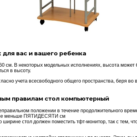
 для вас и вашего ребенка
 см. В некоторых модельных исполнениях, высота может бы
ься в высоту.
гласно учета всесвободного общего пространства, беря в
ным правилам стол компьютерный
 неправильном положении в течение продолжительного време
ть не меньше ПЯТИДЕСЯТИ см
но ширине стол должен поместить тфт-монитор, так с тем, ч