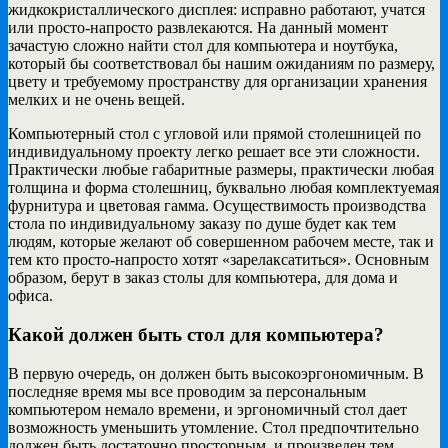
жидкокристаллического дисплея: исправно работают, учатся
или просто-напросто развлекаются. На данный момент
зачастую сложно найти стол для компьютера и ноутбука,
который бы соответствовал бы нашим ожиданиям по размеру,
цвету и требуемому пространству для организации хранения
мелких и не очень вещей.
Компьютерный стол с угловой или прямой столешницей по
индивидуальному проекту легко решает все эти сложности.
Практически любые габаритные размеры, практически любая
толщина и форма столешниц, буквально любая комплектуемая
фурнитура и цветовая гамма. Осуществимость производства
стола по индивидуальному заказу по душе будет как тем
людям, которые желают об совершенном рабочем месте, так и
тем кто просто-напросто хотят «зарелаксатиться». Основным
образом, берут в заказ столы для компьютера, для дома и
офиса.
Какой должен быть стол для компьютера?
В первую очередь, он должен быть высокоэргономичным. В
последняе время мы все проводим за персональным
компьютером немало времени, и эргономичный стол дает
возможность уменьшить утомление. Стол предпочтительно
должен быть достаточно просторным, и произведен тем