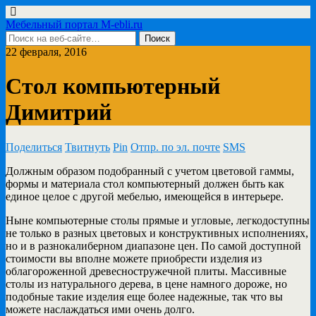
Мебельный портал M-ebli.ru
22 февраля, 2016
Стол компьютерный
Димитрий
Поделиться
Твитнуть
Pin
Отпр. по эл. почте
SMS
Должным образом подобранный с учетом цветовой гаммы,
формы и материала стол компьютерный должен быть как
единое
целое с другой мебелью, имеющейся в интерьере.
Ныне компьютерные столы прямые и угловые, легкодоступны
не только в разных цветовых и конструктивных исполнениях,
но и в разнокалиберном диапазоне цен. По самой доступной
стоимости вы вполне можете приобрести изделия из
облагороженной древесностружечной плиты. Массивные
столы из натурального дерева, в цене намного дороже, но
подобные такие изделия еще более надежные, так что вы
можете наслаждаться ими очень долго.