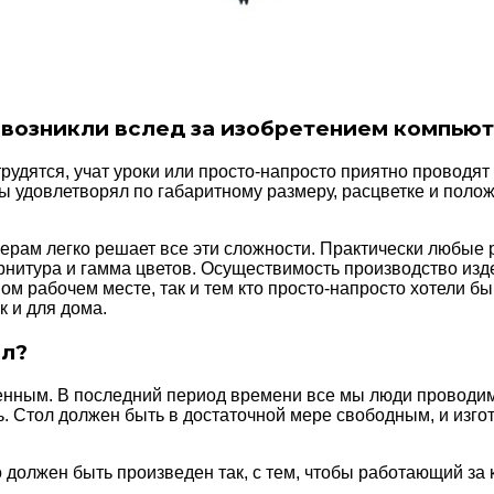
возникли вслед за изобретением компью
трудятся, учат уроки или просто-напросто приятно проводя
ы удовлетворял по габаритному размеру, расцветке и поло
ерам легко решает все эти сложности. Практически любые 
нитура и гамма цветов. Осуществимость производство изде
ом рабочем месте, так и тем кто просто-напросто хотели б
к и для дома.
ол?
енным. В последний период времени все мы люди проводим 
. Стол должен быть в достаточной мере свободным, и изго
о должен быть произведен так, с тем, чтобы работающий за