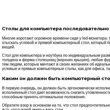
Столы для компьютера последовательно 
Многие коротают огромное времени сидя у led-монитора: 
отыскать угловой и прямой компьютерный стол, который б
вещей.
Стол для компьютера и ноутбука по индивидуальным разм
толщина и форма столешниц (верхних крышек), любая фур
тем людям, которые мечтают в своих желаниях об идеальн
угловые и прямые компьютерные столы, как для офиса, та
Каким он должен быть компьютерный ст
В первую очередь, он должен быть эргономически исполн
исполненный стол дает возможность снизить утомленность
способным принять оптимальное положение.
Обратите взор в основном на то, что стол предпочтительн
есть «под рукой иметь» весь стол.