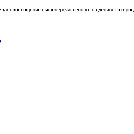
ивает воплощение вышеперечисленного на девяносто проце
ы