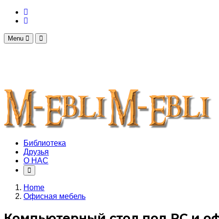
Menu
Библиотека
Друзья
О НАС
Home
Офисная мебель
Компьютерный стол под PC и оф