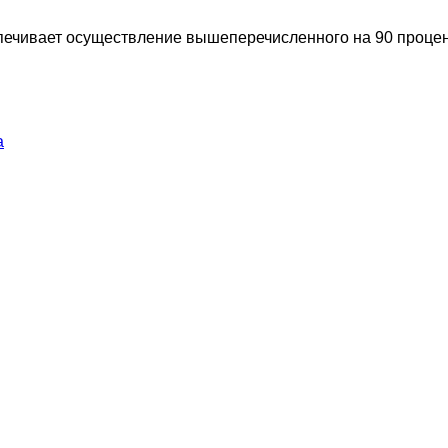
печивает осуществление вышеперечисленного на 90 процен
а