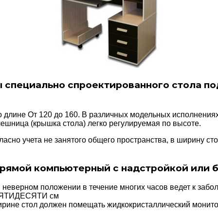
специально спроектированного стола под
 длине От 120 до 160. В различных модельных исполнениях
олешница (крышка стола) легко регулируемая по высоте.
ласно учета не занятого общего пространства, в ширину с
прямой компьютерный с надстройкой или б
в неверном положении в течение многих часов ведет к забо
е ПЯТИДЕСЯТИ см
ширине стол должен помещать жидкокристаллический монито