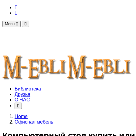
Menu
Библиотека
Друзья
О НАС
Home
Офисная мебель
Компьютерный стол купить или 