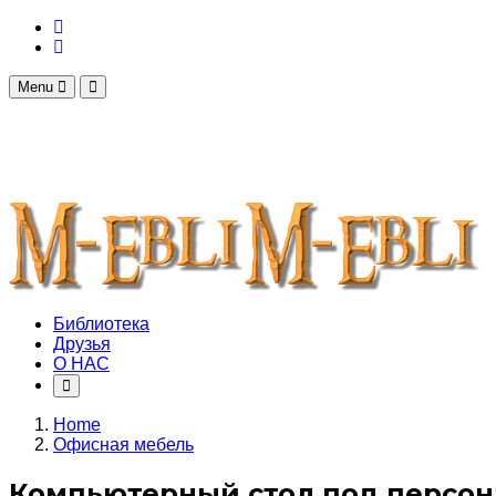
Menu
Библиотека
Друзья
О НАС
Home
Офисная мебель
Компьютерный стол под персон