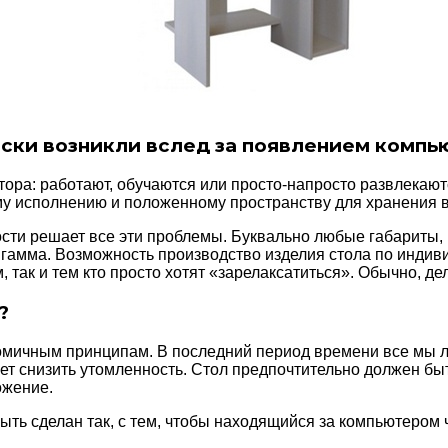
ски возникли вслед за появлением компью
ра: работают, обучаются или просто-напросто развлекаютс
ому исполнению и положенному пространству для хранения 
сти решает все эти проблемы. Буквально любые габариты,
гамма. Возможность производство изделия стола по индиви
так и тем кто просто хотят «зарелаксатиться». Обычно, де
?
омичным принципам. В последний период времени все мы 
т снизить утомленность. Стол предпочтительно должен быт
ожение.
быть сделан так, с тем, чтобы находящийся за компьютером 