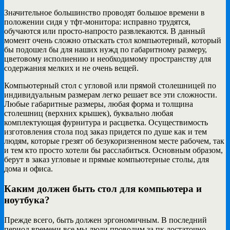
Значительное большинство проводят большое времени в
положении сидя у тфт-монитора: исправно трудятся,
обучаются или просто-напросто развлекаются. В данный
момент очень сложно отыскать стол компьютерный, который
бы подошел бы для наших нужд по габаритному размеру,
цветовому исполнению и необходимому пространству для
содержания мелких и не очень вещей.
Компьютерный стол с угловой или прямой столешницей по
индивидуальным размерам легко решает все эти сложности.
Любые габаритные размеры, любая форма и толщина
столешниц (верхних крышек), буквально любая
комплектующая фурнитура и расцветка. Осуществимость
изготовления стола под заказ придется по душе как и тем
людям, которые грезят об безукоризненном месте рабочем, так
и тем кто просто хотели бы расслабиться. Основным образом,
берут в заказ угловые и прямые компьютерные столы, для
дома и офиса.
Каким должен быть стол для компьютера и
ноутбука?
Прежде всего, быть должен эргономичным. В последний
период времени все мы люди проводим за пк достаточно