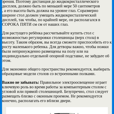
зрения. Поэтому дистанция до жидкокристаллического
дисплея, должно быть по меньшей мере 50 сантиметров
, а его высота быть должна на уровне глаз. Соразмерно
ширине стол должен умещать жидкокристаллический
дисплей, так чтобы, по крайней мере, он располагался в
СОРОКА ПЯТИ см см от наших глаз.
Для растущего ребёнка рассчитывайте купить стол с
возможностью регулировки столешницы (верх стола) в
высоту. Таким образом, вы всегда сможете приспособить его к
росту маленького ребенка. Для детворы важно, чтобы ножки
были непринужденно размещены на полу или на
индивидуально отдельной опорной подставке, не забудьте об
этом.
Для экономии общего пространства рекомендуется, выбирать
образцовые модели столов со встроенными полками.
Важно не забывать:
Правильное электроосвещение играет
ключевую роль во время работы за компьютерным столом с
угловой или прямой столешницей. Безупречно, стол следует
размещать близко с оконным проемом. Не рекомендуется
конечно, располагать его вблизи двери.