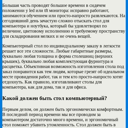
Большая часть проводят большое времени в сидячем
положении у led или tft монитора: исправно работают,
занимаются обучением или просто-напросто развлекаются. На
сегодняшний день зачастую сложно отыскать стол для
компьютера и ноутбука, который бы удовлетворял по
величине, цветовому исполнению и требуемому пространству
для складирования мелких и не очень вещей.
Компьютерный стол по индивидуальному заказу в легкости
решает все эти сложности. Любые габаритные размеры,
буквально любая толщина и форма столешниц (верхних
крышек), буквально любая комплектующая фурнитура и
расцветка. Объективная возможность изготовления стола под
заказ понравится как тем людям, которые грезят об идеальном
месте провидения работ, так и тем кто просто-напросто хотят
отдохнуть. Как правило, изготавливают столы для
компьютера, как для дома, так и для офиса.
Какой должен быть стол компьютерный?
Первым делом, он должен быть эргономически комфортным.
В последний период времени мы все проводим за
компьютером достаточно много времени, и эргономичный
стол поможет убавить утомленность. Стол должен быть в