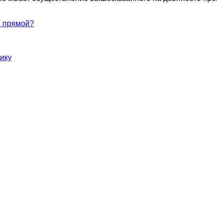
и прямой?
ику