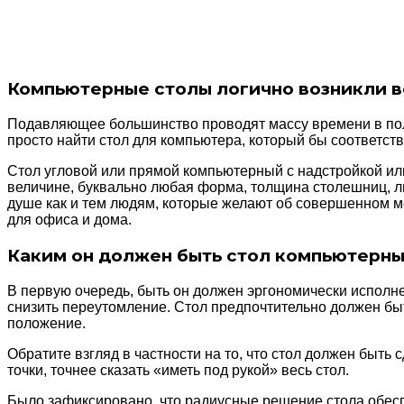
Компьютерные столы логично возникли в
Подавляющее большинство проводят массу времени в полож
просто найти стол для компьютера, который бы соответс
Стол угловой или прямой компьютерный с надстройкой ил
величине, буквально любая форма, толщина столешниц, л
душе как и тем людям, которые желают об совершенном мес
для офиса и дома.
Каким он должен быть стол компьютерн
В первую очередь, быть он должен эргономически исполн
снизить переутомление. Стол предпочтительно должен быт
положение.
Обратите взгляд в частности на то, что стол должен быт
точки, точнее сказать «иметь под рукой» весь стол.
Было зафиксировано, что радиусные решение стола обесп