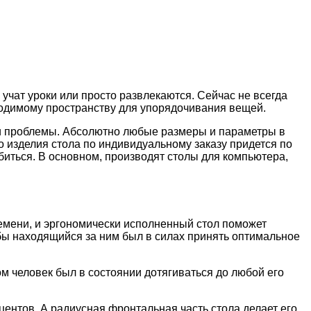
чат уроки или просто развлекаются. Сейчас не всегда
ходимому пространству для упорядочивания вещей.
ти проблемы. Абсолютно любые размеры и параметры в
 изделия стола по индивидуальному заказу придется по
биться. В основном, производят столы для компьютера,
емени, и эргономически исполненный стол поможет
обы находящийся за ним был в силах принять оптимальное
ом человек был в состоянии дотягиваться до любой его
ентов. А радиусная фронтальная часть стола делает его