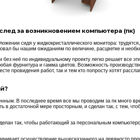
след за возникновением компьютера (пк)
ении сидя у жидкокристаллического монитора: трудятся, у
твовал бы нашим ожиданиям по величине, расцветке и необ
и без неё по индивидуальному проекту легко решает все э
юбая фурнитура и гамма цветов. Возможность производство
те провидения работ, так и тем кто попросту хотят рассла
ый?
енным. В последнее время все мы проводим за пк много вр
ь в достаточной мере просторным, и сделан так, с тем, чт
ь сделан так, чтобы работающий за персональным компьютер
ечивает осуществление вышесказанного на девяносто проц