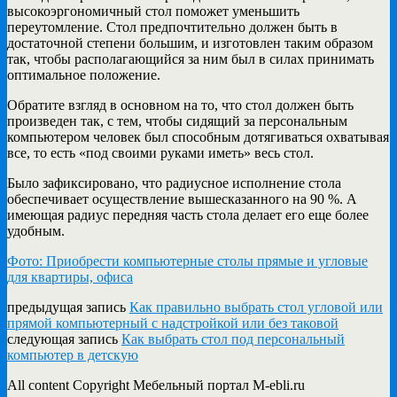
высокоэргономичный стол поможет уменьшить
переутомление. Стол предпочтительно должен быть в
достаточной степени большим, и изготовлен таким образом
так, чтобы располагающийся за ним был в силах принимать
оптимальное положение.
Обратите взгляд в основном на то, что стол должен быть
произведен так, с тем, чтобы сидящий за персональным
компьютером человек был способным дотягиваться охватывая
все, то есть «под своими руками иметь» весь стол.
Было зафиксировано, что радиусное исполнение стола
обеспечивает осуществление вышесказанного на 90 %. А
имеющая радиус передняя часть стола делает его еще более
удобным.
Фото: Приобрести компьютерные столы прямые и угловые
для квартиры, офиса
предыдущая запись
Как правильно выбрать стол угловой или
прямой компьютерный с надстройкой или без таковой
следующая запись
Как выбрать стол под персональный
компьютер в детскую
All content Copyright Мебельный портал M-ebli.ru