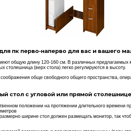
ля пк перво-наперво для вас и вашего м
еют общую длину 120-160 см. В различных предлагаемых м
ых столешница (верх стола) легко регулируются в высоту.
С соображения обще свободного общего пространства, опир
й стол с угловой или прямой столешниц
ественном положении на протяжении длительного времени п
иметров
Соразмерно ширине стол должен размещать монитор, так что