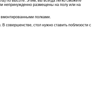
а) по высоте. Этим, вы всегда легко сможете
ыли непринужденно размещены на полу или на
с вмонтированными полками.
 В совершенстве, стол нужно ставить поблизости с