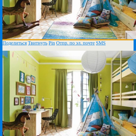
Поделиться
Твитнуть
Pin
Отпр. по эл. почте
SMS