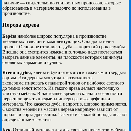
наличие — свидетельство гнилостных процессов, которые
образовались в материале задолго до использования в
производстве.
Порода дерева
Берёза
наиболее широко популярна в производстве
мебельных изделий и комплектующих. Она достаточна
прочна. Основное отличие от дуба — короткий срок службы.
Внешне она смотрится изысканно, только надо постараться
выбрать данные элементы, на плоскости которых минимум
смоляных карманов и сучков.
Ясени и дубы
, клёны и буки относятся к тяжёлым и твёрдым
сортам. Эти деревья могут дать возможность
экспериментировать с палитрой тонов от наиболее светлого
до темно-золотистого. Из такого древа делают настоящую
элитную мебель. В настоящее время из клёна и ясеня почти
перестали делать предметы интерьера из-за дефицита
материала. Что касается дуба, напротив, широко применяется.
Свойства мебели из массива дерева напрямую зависит от
породы и сорта древесины. Так что из каждой породы делают
определённые элементы.
Бук.
Отличный материал для для светлых предметов мебели.