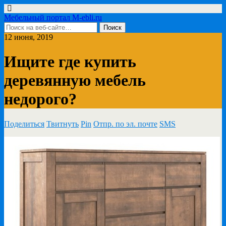
Мебельный портал M-ebli.ru
12 июня, 2019
Ищите где купить
деревянную мебель
недорого?
Поделиться
Твитнуть
Pin
Отпр. по эл. почте
SMS