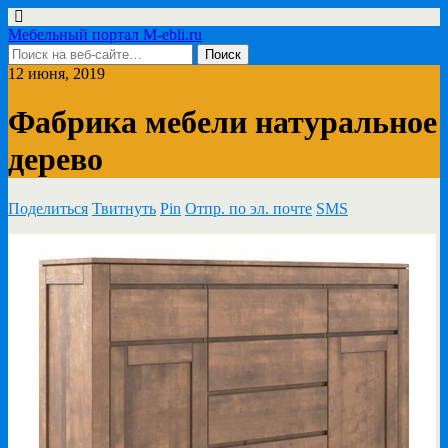
Мебельный портал M-ebli.ru
12 июня, 2019
Фабрика мебели натуральное
дерево
Поделиться
Твитнуть
Pin
Отпр. по эл. почте
SMS