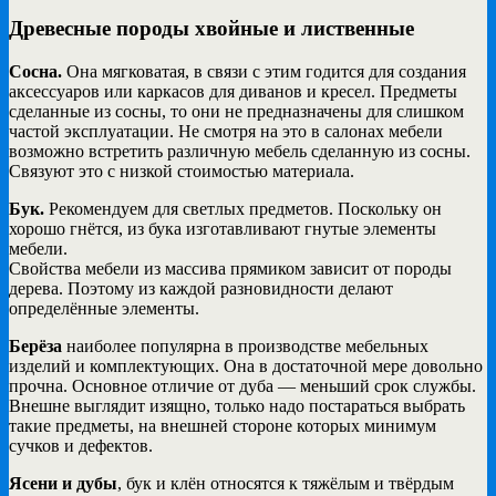
Древесные породы хвойные и лиственные
Сосна.
Она мягковатая, в связи с этим годится для создания
аксессуаров или каркасов для диванов и кресел. Предметы
сделанные из сосны, то они не предназначены для слишком
частой эксплуатации. Не смотря на это в салонах мебели
возможно встретить различную мебель сделанную из сосны.
Связуют это с низкой стоимостью материала.
Бук.
Рекомендуем для светлых предметов. Поскольку он
хорошо гнётся, из бука изготавливают гнутые элементы
мебели.
Свойства мебели из массива прямиком зависит от породы
дерева. Поэтому из каждой разновидности делают
определённые элементы.
Берёза
наиболее популярна в производстве мебельных
изделий и комплектующих. Она в достаточной мере довольно
прочна. Основное отличие от дуба — меньший срок службы.
Внешне выглядит изящно, только надо постараться выбрать
такие предметы, на внешней стороне которых минимум
сучков и дефектов.
Ясени и дубы
, бук и клён относятся к тяжёлым и твёрдым