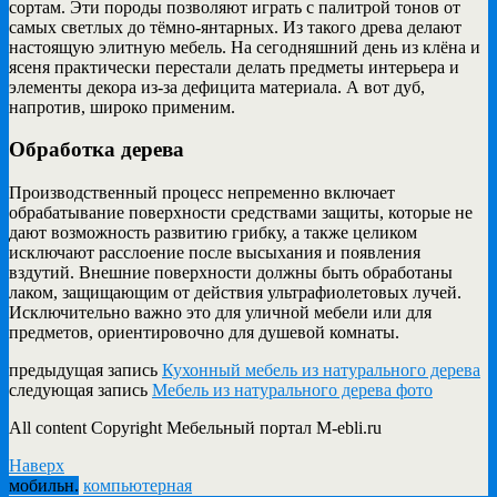
сортам. Эти породы позволяют играть с палитрой тонов от
самых светлых до тёмно-янтарных. Из такого древа делают
настоящую элитную мебель. На сегодняшний день из клёна и
ясеня практически перестали делать предметы интерьера и
элементы декора из-за дефицита материала. А вот дуб,
напротив, широко применим.
Обработка дерева
Производственный процесс непременно включает
обрабатывание поверхности средствами защиты, которые не
дают возможность развитию грибку, а также целиком
исключают расслоение после высыхания и появления
вздутий. Внешние поверхности должны быть обработаны
лаком, защищающим от действия ультрафиолетовых лучей.
Исключительно важно это для уличной мебели или для
предметов, ориентировочно для душевой комнаты.
предыдущая запись
Кухонный мебель из натурального дерева
следующая запись
Мебель из натурального дерева фото
All content Copyright Мебельный портал M-ebli.ru
Наверх
мобильн.
компьютерная