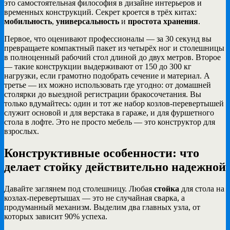
это самостоятельная философия в дизайне интерьеров и
временных конструкций. Секрет кроется в трёх китах:
мобильность
,
универсальность
и
простота хранения
.
Первое, что оценивают профессионалы — за 30 секунд вы
превращаете компактный пакет из четырёх ног и столешницы
в полноценный рабочий стол длиной до двух метров. Второе
— такие конструкции выдерживают от 150 до 300 кг
нагрузки, если грамотно подобрать сечение и материал. А
третье — их можно использовать где угодно: от домашней
столярки до выездной регистрации бракосочетания. Вы
только вдумайтесь: один и тот же набор козлов-перевертышей
служит основой и для верстака в гараже, и для фуршетного
стола в лофте. Это не просто мебель — это конструктор для
взрослых.
Конструктивные особенности: что
делает стойку действительно надежной
Давайте заглянем под столешницу. Любая
стойка
для стола на
козлах-перевертышах — это не случайная сварка, а
продуманный механизм. Выделим два главных узла, от
которых зависит 90% успеха.