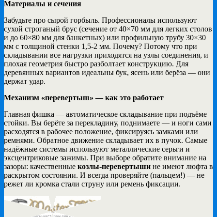
Материалы и сечения
Забудьте про сырой горбыль. Профессионалы используют
сухой строганый брус (сечение от 40×70 мм для легких столов
и до 60×80 мм для банкетных) или профильную трубу 30×30
мм с толщиной стенки 1,5-2 мм. Почему? Потому что при
складывании все нагрузки приходятся на узлы соединения, и
плохая геометрия быстро разболтает конструкцию. Для
деревянных вариантов идеальны бук, ясень или берёза — они
держат удар.
Механизм «перевертыш» — как это работает
Главная фишка — автоматическое складывание при подъёме
стойки. Вы берёте за перекладину, поднимаете — и ноги сами
расходятся в рабочее положение, фиксируясь замками или
ремнями. Обратное движение складывает их в пучок. Самые
надёжные системы используют металлические серьги и
эксцентриковые зажимы. При выборе обратите внимание на
зазоры: качественные
козлы-перевертыши
не имеют люфта в
раскрытом состоянии. И всегда проверяйте (пальцем!) — не
режет ли кромка стали струну или ремень фиксации.