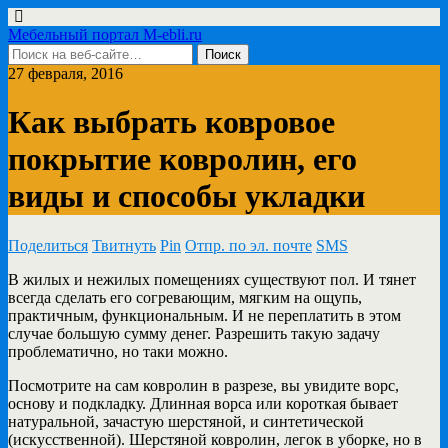
Мебельный портал M-ebli.ru
27 февраля, 2016
Как выбрать ковровое
покрытие ковролин, его
виды и способы укладки
Поделиться
Твитнуть
Pin
Отпр. по эл. почте
SMS
В жилых и нежилых помещениях существуют пол. И тянет
всегда сделать его согревающим, мягким на ощупь,
практичным,
функциональным. И не переплатить в этом
случае большую сумму денег. Разрешить такую задачу
проблематично, но таки можно.
Посмотрите на сам ковролин в разрезе, вы увидите ворс,
основу и подкладку. Длинная ворса или короткая бывает
натуральной, зачастую шерстяной, и синтетической
(искусственной). Шерстяной ковролин, легок в уборке, но в